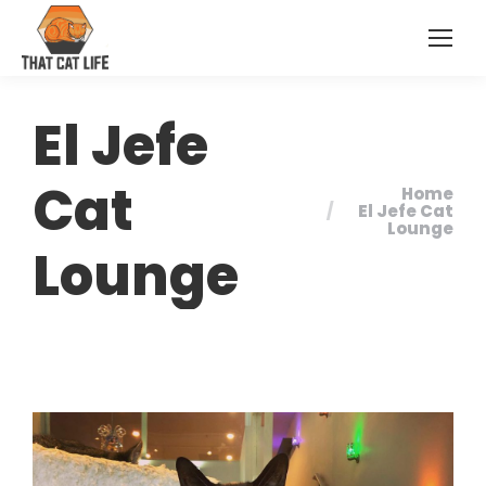
El Jefe
Cat
Home
You are here:
El Jefe Cat
Lounge
Lounge